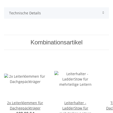
Technische Details
Kombinationsartikel
2x Leiterklemmen für
Leiterhalter -
T
Dachgepäckträger
LadderStow für
Dac