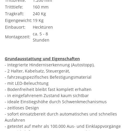
Trittbreite:
1.200 mm
Tritttiefe:
160 mm
Tragkraft:
240 Kg
Eigengewicht:
19 Kg
Einbauort:
Hecktüren
ca. 5 - 8
Montagezeit:
Stunden
Grundausstattung und Eigenschaften
- integrierte Hinderniserkennung (Autostopp),
- 2 Halter, Kabelsatz, Steuergerät,
- fahrzeugspezifisches Befestigungsmaterial
- mit LED-Beleuchtung
- Bodenfreiheit bleibt fast komplett erhalten
- in eingefahrenem Zustand kaum sichtbar
- ideale Einstiegshöhe durch Schwenkmechanismus
- zeitloses Design
- sofort einsatzbereit durch automatisches und schnelles
Ausfahren
- getestet auf mehr als 100.000 Aus- und Einklappvorgänge