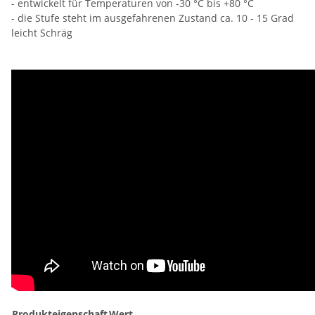
- entwickelt für Temperaturen von -30 °C bis +80 °C
- die Stufe steht im ausgefahrenen Zustand ca. 10 - 15 Grad
leicht Schräg
Produkteigenschaft
Wert