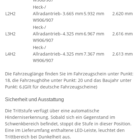
Heck-/
L2H2
Allradantrieb-
3.665 mm
5.932 mm
2.620 mm
W906/907
Heck-/
L3H2
Allradantrieb-
4.325 mm
6.967 mm
2.616 mm
W906/907
Heck-/
L4H2
Allradantrieb-
4.325 mm
7.367 mm
2.613 mm
W906/907
Die Fahrzeuglänge finden Sie im Fahrzeugschein unter Punkt:
18, die Fahrzeughöhe unter Punkt: 20 und das Baujahr unter
Punkt: 6.(Gilt für deutsche Fahrzeugscheine)
Sicherheit und Ausstattung
Die Trittstufe verfügt über eine automatische
Hinderniserkennung. Sobald sich ein Gegenstand im
Schwenkbereich befindet, stoppt die Stufe in dieser Position.
Eine im Lieferumfang enthaltene LED-Leiste, leuchtet den
Trittbereich bei Dunkelheit aus.