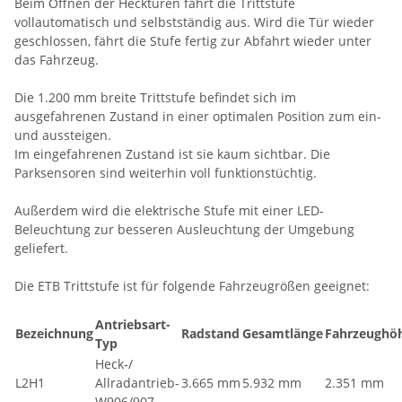
Beim Öffnen der Hecktüren fährt die Trittstufe
vollautomatisch und selbstständig aus. Wird die Tür wieder
geschlossen, fährt die Stufe fertig zur Abfahrt wieder unter
das Fahrzeug.
Die 1.200 mm breite Trittstufe befindet sich im
ausgefahrenen Zustand in einer optimalen Position zum ein-
und aussteigen.
Im eingefahrenen Zustand ist sie kaum sichtbar. Die
Parksensoren sind weiterhin voll funktionstüchtig.
Außerdem wird die elektrische Stufe mit einer LED-
Beleuchtung zur besseren Ausleuchtung der Umgebung
geliefert.
Die ETB Trittstufe ist für folgende Fahrzeugrößen geeignet:
Antriebsart-
Bezeichnung
Radstand
Gesamtlänge
Fahrzeughö
Typ
Heck-/
L2H1
Allradantrieb-
3.665 mm
5.932 mm
2.351 mm
W906/907