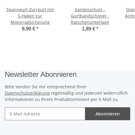
Spanngurt Zurrgurt mit
Kantenschutz -
Dop
S-Haken zur
Gurtbandschoner -
Airl
Motorradsicherung
Ratschenunterlage
8,90 €
*
1,89 €
*
Newsletter Abonnieren
Bitte senden Sie mir entsprechend Ihrer
Datenschutzerklärung
regelmäßig und jederzeit widerruflich
Informationen zu Ihrem Produktsortiment per E-Mail zu.
Abonnieren
Newsletter Abonnieren