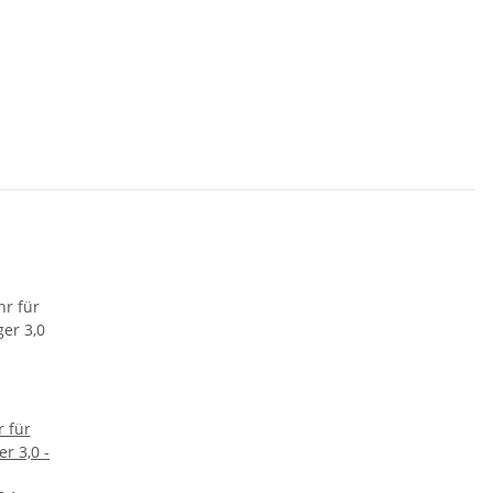
 für
r 3,0 -