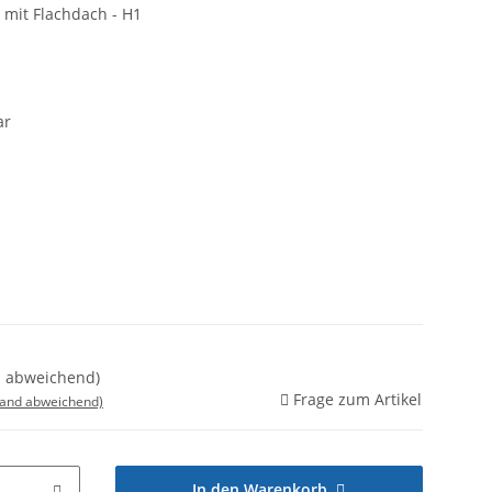
 mit Flachdach - H1
ar
nd abweichend)
Frage zum Artikel
land abweichend)
In den Warenkorb