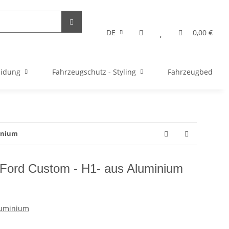
DE
0,00 €
eidung
Fahrzeugschutz - Styling
Fahrzeugbedarf
minium
r Ford Custom - H1- aus Aluminium
luminium