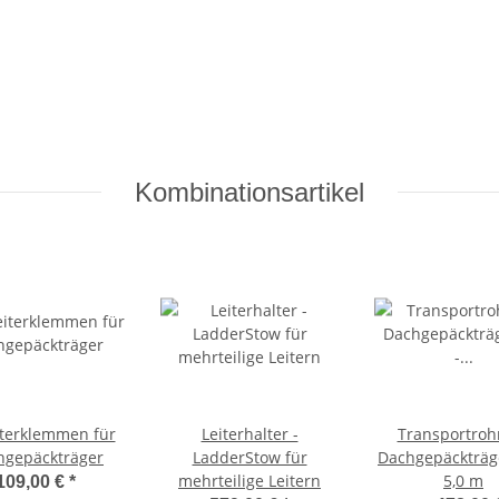
Kombinationsartikel
iterklemmen für
Leiterhalter -
Transportrohr
hgepäckträger
LadderStow für
Dachgepäckträge
mehrteilige Leitern
5,0 m
109,00 €
*