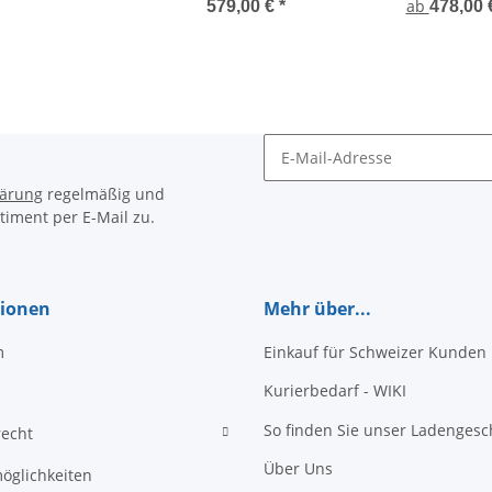
ab
579,00 €
*
478,00
Newsletter Abonnieren
lärung
regelmäßig und
timent per E-Mail zu.
tionen
Mehr über...
m
Einkauf für Schweizer Kunden
Kurierbedarf - WIKI
So finden Sie unser Ladengesc
recht
Über Uns
öglichkeiten