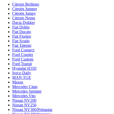
Citroen Berlingo
Citroën Jumper
Citroën Jumpy
Citroen Nemo
Dacia Dokker
Fiat Doblo
Fiat Ducato
Fiat Fiorino
Fiat Scudo
Fiat Talento
Ford Connect
Ford Courier
Ford Custom
Ford Transit
Hyundai H350
Iveco Daily
MAN TGE
Maxus
Mercedes Citan
Mercedes Sprinter
Mercedes Vito
Nissan NV200
Nissan NV250
Nissan NV300/Primastar