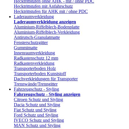
Hecktrittstufen ohne AHK - mit / ohne PDC
Hecktrittstufen mit Anfahrschutz
Hecktrittstufen für AHK mit / ohne PDC
Laderaumverkleidung
Laderaumverkleidung anzeigen
Aluminium-Riffelblech-Bodenplatte
Aluminium-Riffelblech-Verkleidung
Antirutsch-Granulatmatte
Fensterschutzgitter
Gummimatte
Innenraumverkleidung
Radkastenschutz 12 mm
Radkastenverkleidung
Transporterboden Holz
Transporterboden Kunststoff
Dachverkleidungen für Transporter
Trennwände/Trenngitter
Fahrzeugschutz - Styling
Fahrzeugschutz - Styling anzeigen
Citroen Schutz und Styling
Dacia Schutz und Styling
Fiat Schutz und Styling
Ford Schutz und Styling
IVECO Schutz und Styling
MAN Schutz und Styling