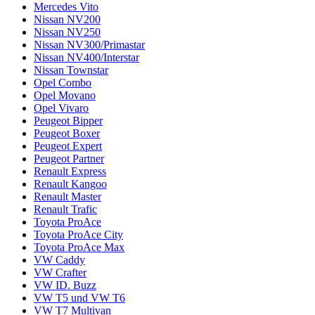
Mercedes Vito
Nissan NV200
Nissan NV250
Nissan NV300/Primastar
Nissan NV400/Interstar
Nissan Townstar
Opel Combo
Opel Movano
Opel Vivaro
Peugeot Bipper
Peugeot Boxer
Peugeot Expert
Peugeot Partner
Renault Express
Renault Kangoo
Renault Master
Renault Trafic
Toyota ProAce
Toyota ProAce City
Toyota ProAce Max
VW Caddy
VW Crafter
VW ID. Buzz
VW T5 und VW T6
VW T7 Multivan