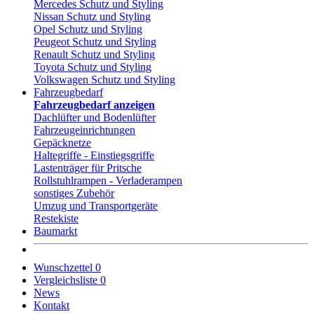
Mercedes Schutz und Styling
Nissan Schutz und Styling
Opel Schutz und Styling
Peugeot Schutz und Styling
Renault Schutz und Styling
Toyota Schutz und Styling
Volkswagen Schutz und Styling
Fahrzeugbedarf
Fahrzeugbedarf anzeigen
Dachlüfter und Bodenlüfter
Fahrzeugeinrichtungen
Gepäcknetze
Haltegriffe - Einstiegsgriffe
Lastenträger für Pritsche
Rollstuhlrampen - Verladerampen
sonstiges Zubehör
Umzug und Transportgeräte
Restekiste
Baumarkt
Wunschzettel
0
Vergleichsliste
0
News
Kontakt