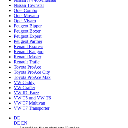
Nissan NV400/Interstar
Nissan Townstar
Opel Combo
Opel Movano
Opel Vivaro
Peugeot Bipper
Peugeot Boxer
Peugeot Expert
Peugeot Partner
Renault Express
Renault Kangoo
Renault Master
Renault Trafic
Toyota ProAce
Toyota ProAce City
Toyota ProAce Max
VW Caddy
VW Crafter
VW ID. Buzz
VW T5 und VW T6
VW T7 Multivan
VW T7 Transporter
DE
DE
EN