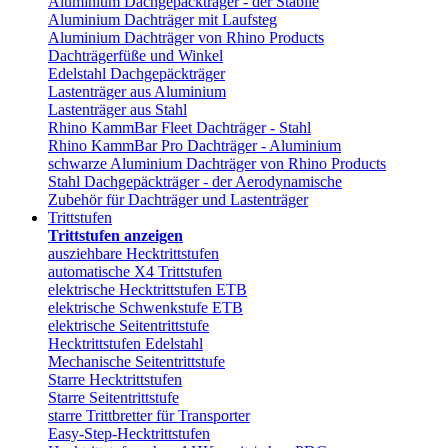
Aluminium Dachgepäckträger - der Stabile
Aluminium Dachträger mit Laufsteg
Aluminium Dachträger von Rhino Products
Dachträgerfüße und Winkel
Edelstahl Dachgepäckträger
Lastenträger aus Aluminium
Lastenträger aus Stahl
Rhino KammBar Fleet Dachträger - Stahl
Rhino KammBar Pro Dachträger - Aluminium
schwarze Aluminium Dachträger von Rhino Products
Stahl Dachgepäckträger - der Aerodynamische
Zubehör für Dachträger und Lastenträger
Trittstufen
Trittstufen anzeigen
ausziehbare Hecktrittstufen
automatische X4 Trittstufen
elektrische Hecktrittstufen ETB
elektrische Schwenkstufe ETB
elektrische Seitentrittstufe
Hecktrittstufen Edelstahl
Mechanische Seitentrittstufe
Starre Hecktrittstufen
Starre Seitentrittstufe
starre Trittbretter für Transporter
Easy-Step-Hecktrittstufen