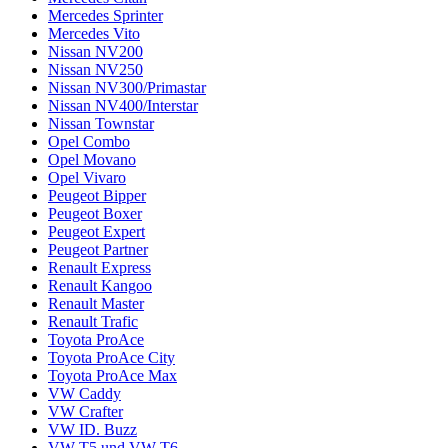
Mercedes Sprinter
Mercedes Vito
Nissan NV200
Nissan NV250
Nissan NV300/Primastar
Nissan NV400/Interstar
Nissan Townstar
Opel Combo
Opel Movano
Opel Vivaro
Peugeot Bipper
Peugeot Boxer
Peugeot Expert
Peugeot Partner
Renault Express
Renault Kangoo
Renault Master
Renault Trafic
Toyota ProAce
Toyota ProAce City
Toyota ProAce Max
VW Caddy
VW Crafter
VW ID. Buzz
VW T5 und VW T6