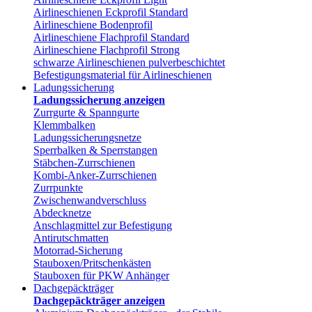
Airlineschienen Eckprofil Standard
Airlineschiene Bodenprofil
Airlineschiene Flachprofil Standard
Airlineschiene Flachprofil Strong
schwarze Airlineschienen pulverbeschichtet
Befestigungsmaterial für Airlineschienen
Ladungssicherung
Ladungssicherung anzeigen
Zurrgurte & Spanngurte
Klemmbalken
Ladungssicherungsnetze
Sperrbalken & Sperrstangen
Stäbchen-Zurrschienen
Kombi-Anker-Zurrschienen
Zurrpunkte
Zwischenwandverschluss
Abdecknetze
Anschlagmittel zur Befestigung
Antirutschmatten
Motorrad-Sicherung
Stauboxen/Pritschenkästen
Stauboxen für PKW Anhänger
Dachgepäckträger
Dachgepäckträger anzeigen