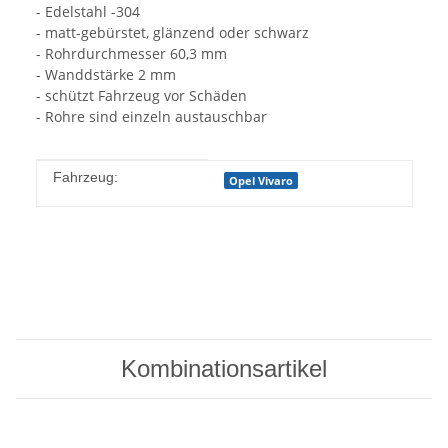
- Edelstahl -304
- matt-gebürstet, glänzend oder schwarz
- Rohrdurchmesser 60,3 mm
- Wanddstärke 2 mm
- schützt Fahrzeug vor Schäden
- Rohre sind einzeln austauschbar
Produkteigenschaft
Wert
Fahrzeug:
Opel Vivaro
Kombinationsartikel