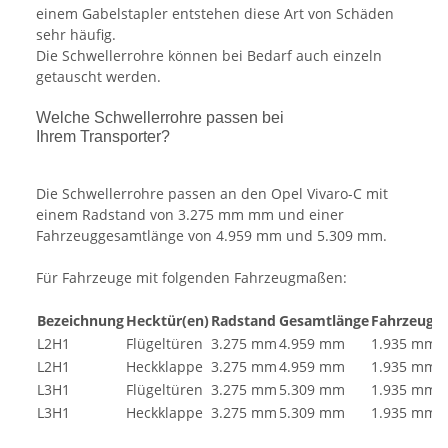
einem Gabelstapler entstehen diese Art von Schäden
sehr häufig.
Die Schwellerrohre können bei Bedarf auch einzeln
getauscht werden.
Welche Schwellerrohre passen bei
Ihrem Transporter?
Die Schwellerrohre passen an den Opel Vivaro-C mit
einem Radstand von 3.275 mm mm und einer
Fahrzeuggesamtlänge von 4.959 mm und 5.309 mm.
Für Fahrzeuge mit folgenden Fahrzeugmaßen:
Bezeichnung
Hecktür(en)
Radstand
Gesamtlänge
Fahrzeugh
L2H1
Flügeltüren
3.275 mm
4.959 mm
1.935 mm
L2H1
Heckklappe
3.275 mm
4.959 mm
1.935 mm
L3H1
Flügeltüren
3.275 mm
5.309 mm
1.935 mm
L3H1
Heckklappe
3.275 mm
5.309 mm
1.935 mm