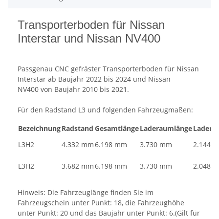
Transporterboden für Nissan
Interstar und Nissan NV400
Passgenau CNC gefräster Transporterboden für Nissan
Interstar ab Baujahr 2022 bis 2024 und Nissan
NV400 von Baujahr 2010 bis 2021.
Für den Radstand L3 und folgenden Fahrzeugmaßen:
Bezeichnung
Radstand
Gesamtlänge
Laderaumlänge
Ladera
L3H2
4.332 mm
6.198 mm
3.730 mm
2.144 
L3H2
3.682 mm
6.198 mm
3.730 mm
2.048 
Hinweis: Die Fahrzeuglänge finden Sie im
Fahrzeugschein unter Punkt: 18, die Fahrzeughöhe
unter Punkt: 20 und das Baujahr unter Punkt: 6.(Gilt für