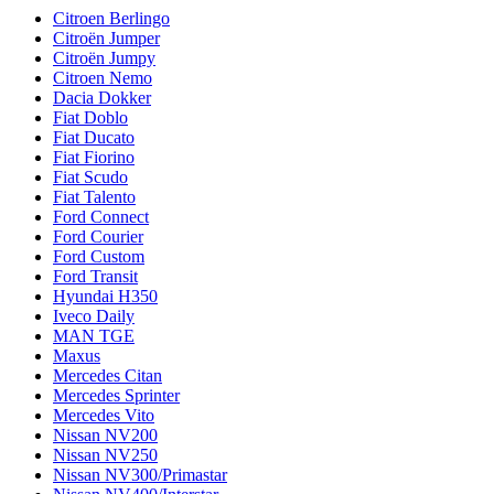
Citroen Berlingo
Citroën Jumper
Citroën Jumpy
Citroen Nemo
Dacia Dokker
Fiat Doblo
Fiat Ducato
Fiat Fiorino
Fiat Scudo
Fiat Talento
Ford Connect
Ford Courier
Ford Custom
Ford Transit
Hyundai H350
Iveco Daily
MAN TGE
Maxus
Mercedes Citan
Mercedes Sprinter
Mercedes Vito
Nissan NV200
Nissan NV250
Nissan NV300/Primastar