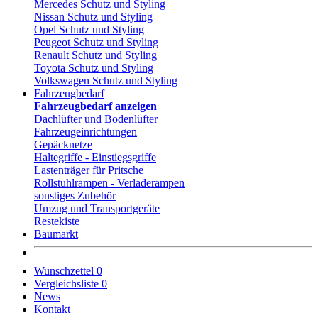
Mercedes Schutz und Styling
Nissan Schutz und Styling
Opel Schutz und Styling
Peugeot Schutz und Styling
Renault Schutz und Styling
Toyota Schutz und Styling
Volkswagen Schutz und Styling
Fahrzeugbedarf
Fahrzeugbedarf anzeigen
Dachlüfter und Bodenlüfter
Fahrzeugeinrichtungen
Gepäcknetze
Haltegriffe - Einstiegsgriffe
Lastenträger für Pritsche
Rollstuhlrampen - Verladerampen
sonstiges Zubehör
Umzug und Transportgeräte
Restekiste
Baumarkt
Wunschzettel
0
Vergleichsliste
0
News
Kontakt