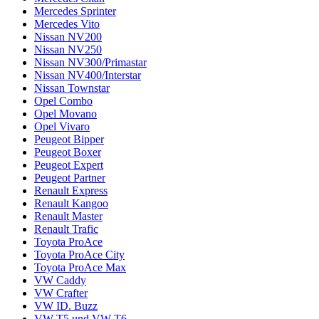
Mercedes Sprinter
Mercedes Vito
Nissan NV200
Nissan NV250
Nissan NV300/Primastar
Nissan NV400/Interstar
Nissan Townstar
Opel Combo
Opel Movano
Opel Vivaro
Peugeot Bipper
Peugeot Boxer
Peugeot Expert
Peugeot Partner
Renault Express
Renault Kangoo
Renault Master
Renault Trafic
Toyota ProAce
Toyota ProAce City
Toyota ProAce Max
VW Caddy
VW Crafter
VW ID. Buzz
VW T5 und VW T6