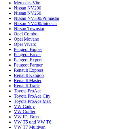
Mercedes Vito
Nissan NV200
Nissan NV250
Nissan NV300/Primastar
Nissan NV400/Interstar
Nissan Townstar
Opel Combo
Opel Movano
Opel Vivaro
Peugeot Bipper
Peugeot Boxer
Peugeot Expert
Peugeot Partner
Renault Express
Renault Kangoo
Renault Master
Renault Trafic
Toyota ProAce
Toyota ProAce City
Toyota ProAce Max
VW Caddy
VW Crafter
VW ID. Buzz
VW T5 und VW T6
VW T7 Multivan