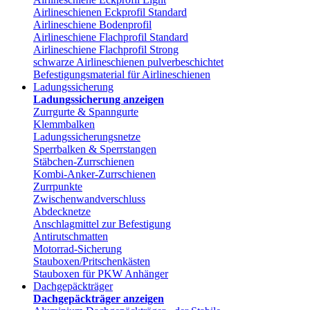
Airlineschienen Eckprofil Standard
Airlineschiene Bodenprofil
Airlineschiene Flachprofil Standard
Airlineschiene Flachprofil Strong
schwarze Airlineschienen pulverbeschichtet
Befestigungsmaterial für Airlineschienen
Ladungssicherung
Ladungssicherung anzeigen
Zurrgurte & Spanngurte
Klemmbalken
Ladungssicherungsnetze
Sperrbalken & Sperrstangen
Stäbchen-Zurrschienen
Kombi-Anker-Zurrschienen
Zurrpunkte
Zwischenwandverschluss
Abdecknetze
Anschlagmittel zur Befestigung
Antirutschmatten
Motorrad-Sicherung
Stauboxen/Pritschenkästen
Stauboxen für PKW Anhänger
Dachgepäckträger
Dachgepäckträger anzeigen