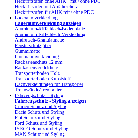
Hecktrittstufen ohne AHK - mit / ohne PDC
Hecktrittstufen mit Anfahrschutz
Hecktrittstufen für AHK mit / ohne PDC
Laderaumverkleidung
Laderaumverkleidung anzeigen
Aluminium-Riffelblech-Bodenplatte
Aluminium-Riffelblech-Verkleidung
Antirutsch-Granulatmatte
Fensterschutzgitter
Gummimatte
Innenraumverkleidung
Radkastenschutz 12 mm
Radkastenverkleidung
Transporterboden Holz
Transporterboden Kunststoff
Dachverkleidungen für Transporter
Trennwände/Trenngitter
Fahrzeugschutz - Styling
Fahrzeugschutz - Styling anzeigen
Citroen Schutz und Styling
Dacia Schutz und Styling
Fiat Schutz und Styling
Ford Schutz und Styling
IVECO Schutz und Styling
MAN Schutz und Styling