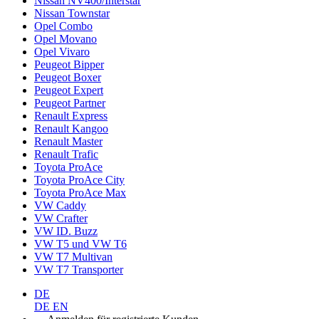
Nissan NV400/Interstar
Nissan Townstar
Opel Combo
Opel Movano
Opel Vivaro
Peugeot Bipper
Peugeot Boxer
Peugeot Expert
Peugeot Partner
Renault Express
Renault Kangoo
Renault Master
Renault Trafic
Toyota ProAce
Toyota ProAce City
Toyota ProAce Max
VW Caddy
VW Crafter
VW ID. Buzz
VW T5 und VW T6
VW T7 Multivan
VW T7 Transporter
DE
DE
EN