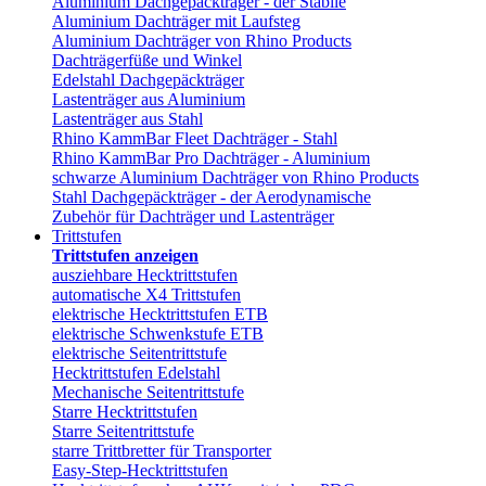
Aluminium Dachgepäckträger - der Stabile
Aluminium Dachträger mit Laufsteg
Aluminium Dachträger von Rhino Products
Dachträgerfüße und Winkel
Edelstahl Dachgepäckträger
Lastenträger aus Aluminium
Lastenträger aus Stahl
Rhino KammBar Fleet Dachträger - Stahl
Rhino KammBar Pro Dachträger - Aluminium
schwarze Aluminium Dachträger von Rhino Products
Stahl Dachgepäckträger - der Aerodynamische
Zubehör für Dachträger und Lastenträger
Trittstufen
Trittstufen anzeigen
ausziehbare Hecktrittstufen
automatische X4 Trittstufen
elektrische Hecktrittstufen ETB
elektrische Schwenkstufe ETB
elektrische Seitentrittstufe
Hecktrittstufen Edelstahl
Mechanische Seitentrittstufe
Starre Hecktrittstufen
Starre Seitentrittstufe
starre Trittbretter für Transporter
Easy-Step-Hecktrittstufen