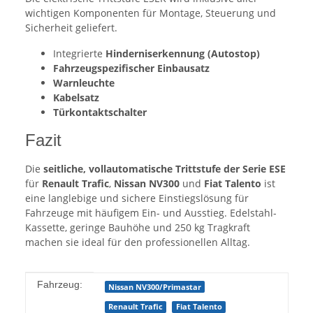
wichtigen Komponenten für Montage, Steuerung und
Sicherheit geliefert.
Integrierte
Hinderniserkennung (Autostop)
Fahrzeugspezifischer Einbausatz
Warnleuchte
Kabelsatz
Türkontaktschalter
Fazit
Die
seitliche, vollautomatische Trittstufe der Serie ESE
für
Renault Trafic
,
Nissan NV300
und
Fiat Talento
ist
eine langlebige und sichere Einstiegslösung für
Fahrzeuge mit häufigem Ein- und Ausstieg. Edelstahl-
Kassette, geringe Bauhöhe und 250 kg Tragkraft
machen sie ideal für den professionellen Alltag.
Produkteigenschaft
Wert
Fahrzeug:
Nissan NV300/Primastar
Renault Trafic
Fiat Talento