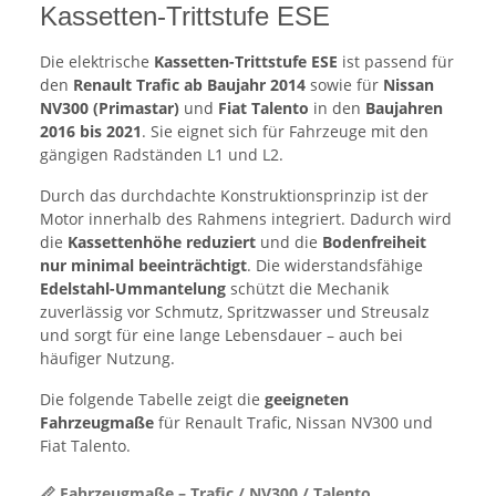
Kassetten-Trittstufe ESE
Die elektrische
Kassetten-Trittstufe ESE
ist passend für
den
Renault Trafic ab Baujahr 2014
sowie für
Nissan
NV300 (Primastar)
und
Fiat Talento
in den
Baujahren
2016 bis 2021
. Sie eignet sich für Fahrzeuge mit den
gängigen Radständen L1 und L2.
Durch das durchdachte Konstruktionsprinzip ist der
Motor innerhalb des Rahmens integriert. Dadurch wird
die
Kassettenhöhe reduziert
und die
Bodenfreiheit
nur minimal beeinträchtigt
. Die widerstandsfähige
Edelstahl-Ummantelung
schützt die Mechanik
zuverlässig vor Schmutz, Spritzwasser und Streusalz
und sorgt für eine lange Lebensdauer – auch bei
häufiger Nutzung.
Die folgende Tabelle zeigt die
geeigneten
Fahrzeugmaße
für Renault Trafic, Nissan NV300 und
Fiat Talento.
📏 Fahrzeugmaße – Trafic / NV300 / Talento