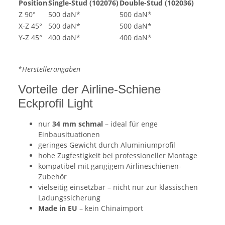
Position
Single-Stud (102076)
Double-Stud (102036)
Z 90°
500 daN*
500 daN*
X-Z 45°
500 daN*
500 daN*
Y-Z 45°
400 daN*
400 daN*
*Herstellerangaben
Vorteile der Airline-Schiene
Eckprofil Light
nur
34 mm schmal
– ideal für enge
Einbausituationen
geringes Gewicht durch Aluminiumprofil
hohe Zugfestigkeit bei professioneller Montage
kompatibel mit gängigem Airlineschienen-
Zubehör
vielseitig einsetzbar – nicht nur zur klassischen
Ladungssicherung
Made in EU
– kein Chinaimport