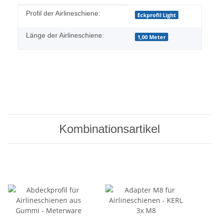
Produkteigenschaft
Wert
Profil der Airlineschiene:
Eckprofil Light
Länge der Airlineschiene:
1,00 Meter
Kombinationsartikel