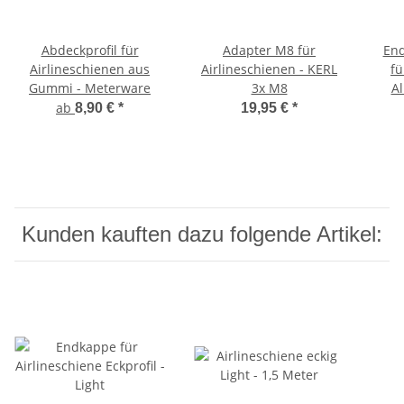
Abdeckprofil für
Adapter M8 für
End
Airlineschienen aus
Airlineschienen - KERL
fü
Gummi - Meterware
3x M8
A
ab
8,90 €
*
19,95 €
*
Kunden kauften dazu folgende Artikel: