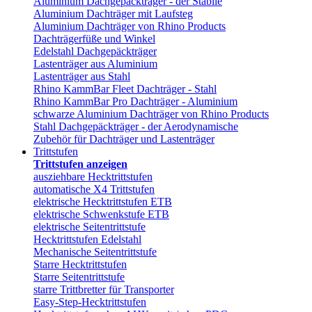
Aluminium Dachgepäckträger - der Stabile
Aluminium Dachträger mit Laufsteg
Aluminium Dachträger von Rhino Products
Dachträgerfüße und Winkel
Edelstahl Dachgepäckträger
Lastenträger aus Aluminium
Lastenträger aus Stahl
Rhino KammBar Fleet Dachträger - Stahl
Rhino KammBar Pro Dachträger - Aluminium
schwarze Aluminium Dachträger von Rhino Products
Stahl Dachgepäckträger - der Aerodynamische
Zubehör für Dachträger und Lastenträger
Trittstufen
Trittstufen anzeigen
ausziehbare Hecktrittstufen
automatische X4 Trittstufen
elektrische Hecktrittstufen ETB
elektrische Schwenkstufe ETB
elektrische Seitentrittstufe
Hecktrittstufen Edelstahl
Mechanische Seitentrittstufe
Starre Hecktrittstufen
Starre Seitentrittstufe
starre Trittbretter für Transporter
Easy-Step-Hecktrittstufen