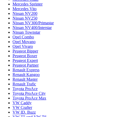
Mercedes Sprinter
Mercedes Vito
Nissan NV200
Nissan NV250
Nissan NV300/Primastar
Nissan NV400/Interstar
Nissan Townstar
Opel Combo
Opel Movano
Opel Vivaro
Peugeot Bipper
Peugeot Boxer
Peugeot Expert
Peugeot Partner
Renault Express
Renault Kangoo
Renault Master
Renault Trafic
Toyota ProAce
Toyota ProAce City
Toyota ProAce Max
VW Caddy
VW Crafter
VW ID. Buzz
VW T5 und VW T6