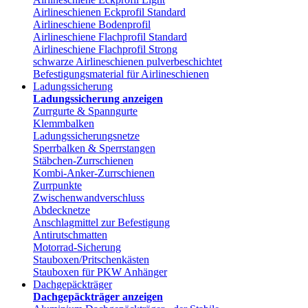
Airlineschienen Eckprofil Standard
Airlineschiene Bodenprofil
Airlineschiene Flachprofil Standard
Airlineschiene Flachprofil Strong
schwarze Airlineschienen pulverbeschichtet
Befestigungsmaterial für Airlineschienen
Ladungssicherung
Ladungssicherung anzeigen
Zurrgurte & Spanngurte
Klemmbalken
Ladungssicherungsnetze
Sperrbalken & Sperrstangen
Stäbchen-Zurrschienen
Kombi-Anker-Zurrschienen
Zurrpunkte
Zwischenwandverschluss
Abdecknetze
Anschlagmittel zur Befestigung
Antirutschmatten
Motorrad-Sicherung
Stauboxen/Pritschenkästen
Stauboxen für PKW Anhänger
Dachgepäckträger
Dachgepäckträger anzeigen