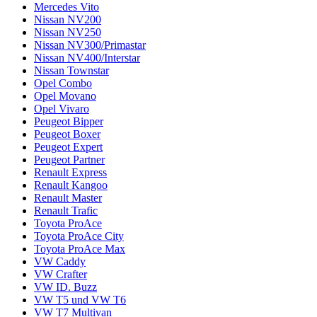
Mercedes Vito
Nissan NV200
Nissan NV250
Nissan NV300/Primastar
Nissan NV400/Interstar
Nissan Townstar
Opel Combo
Opel Movano
Opel Vivaro
Peugeot Bipper
Peugeot Boxer
Peugeot Expert
Peugeot Partner
Renault Express
Renault Kangoo
Renault Master
Renault Trafic
Toyota ProAce
Toyota ProAce City
Toyota ProAce Max
VW Caddy
VW Crafter
VW ID. Buzz
VW T5 und VW T6
VW T7 Multivan