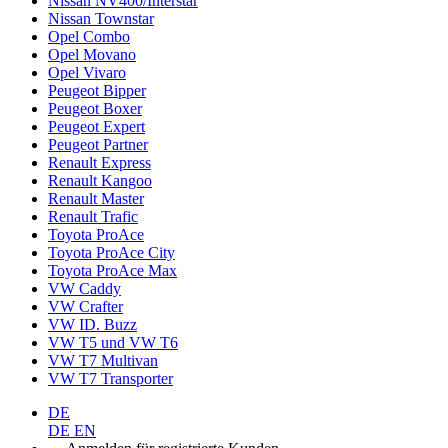
Nissan NV400/Interstar
Nissan Townstar
Opel Combo
Opel Movano
Opel Vivaro
Peugeot Bipper
Peugeot Boxer
Peugeot Expert
Peugeot Partner
Renault Express
Renault Kangoo
Renault Master
Renault Trafic
Toyota ProAce
Toyota ProAce City
Toyota ProAce Max
VW Caddy
VW Crafter
VW ID. Buzz
VW T5 und VW T6
VW T7 Multivan
VW T7 Transporter
DE
DE
EN