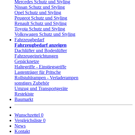
Mercedes Schutz und Styling
Nissan Schutz und Styling
Opel Schutz und Styling
Peugeot Schutz und Styling
Renault Schutz und Styling
Toyota Schutz und Styling
Volkswagen Schutz und Styling
Fahrzeugbedarf
Fahrzeugbedarf anzeigen
Dachlüfter und Bodenlüfter
Fahrzeugeinrichtungen
Gepäcknetze
Haltegriffe - Einstiegsgriffe
Lastenträger für Pritsche
Rollstuhlrampen - Verladerampen
sonstiges Zubehör
Umzug und Transportgeräte
Restekiste
Baumarkt
Wunschzettel
0
Vergleichsliste
0
News
Kontakt