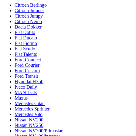
Citroen Berlingo
Citroën Jumper
Citroën Jumpy
Citroen Nemo
Dacia Dokker
Fiat Doblo
Fiat Ducato
Fiat Fiorino
Fiat Scudo
Fiat Talento
Ford Connect
Ford Courier
Ford Custom
Ford Transit
Hyundai H350
Iveco Daily
MAN TGE
Maxus
Mercedes Citan
Mercedes Sprinter
Mercedes Vito
Nissan NV200
Nissan NV250
Nissan NV300/Primastar