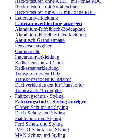
Hecktrittstufen ohne AHK - mit / ohne PDC
Hecktrittstufen mit Anfahrschutz
Hecktrittstufen für AHK mit / ohne PDC
Laderaumverkleidung
Laderaumverkleidung anzeigen
Aluminium-Riffelblech-Bodenplatte
Aluminium-Riffelblech-Verkleidung
Antirutsch-Granulatmatte
Fensterschutzgitter
Gummimatte
Innenraumverkleidung
Radkastenschutz 12 mm
Radkastenverkleidung
Transporterboden Holz
Transporterboden Kunststoff
Dachverkleidungen für Transporter
Trennwände/Trenngitter
Fahrzeugschutz - Styling
Fahrzeugschutz - Styling anzeigen
Citroen Schutz und Styling
Dacia Schutz und Styling
Fiat Schutz und Styling
Ford Schutz und Styling
IVECO Schutz und Styling
MAN Schutz und Styling