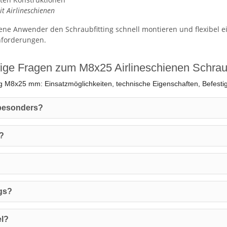
t Airlineschienen
e Anwender den Schraubfitting schnell montieren und flexibel ei
nforderungen.
ige Fragen zum M8x25 Airlineschienen Schraub
ng M8x25 mm: Einsatzmöglichkeiten, technische Eigenschaften, Befesti
 besonders?
r?
ngs?
el?