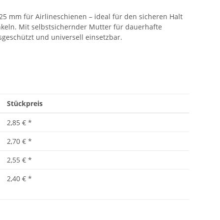
25 mm für Airlineschienen – ideal für den sicheren Halt
eln. Mit selbstsichernder Mutter für dauerhafte
sgeschützt und universell einsetzbar.
Stückpreis
2,85 €
*
2,70 €
*
2,55 €
*
2,40 €
*