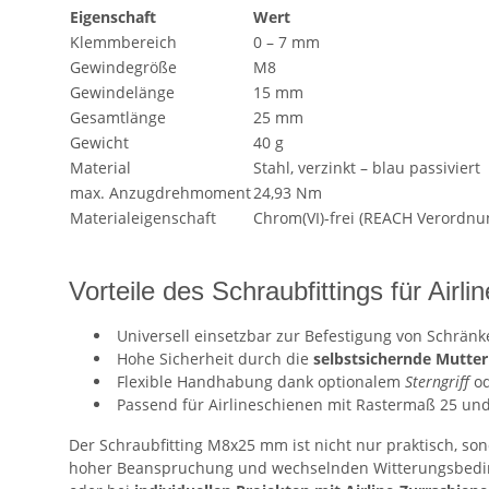
Eigenschaft
Wert
Klemmbereich
0 – 7 mm
Gewindegröße
M8
Gewindelänge
15 mm
Gesamtlänge
25 mm
Gewicht
40 g
Material
Stahl, verzinkt – blau passiviert
max. Anzugdrehmoment
24,93 Nm
Materialeigenschaft
Chrom(VI)-frei (REACH Verordnu
Vorteile des Schraubfittings für Airl
Universell einsetzbar zur Befestigung von Schrän
Hohe Sicherheit durch die
selbstsichernde Mutter
Flexible Handhabung dank optionalem
Sterngriff
o
Passend für Airlineschienen mit Rastermaß 25 un
Der Schraubfitting M8x25 mm ist nicht nur praktisch, sond
hoher Beanspruchung und wechselnden Witterungsbedin