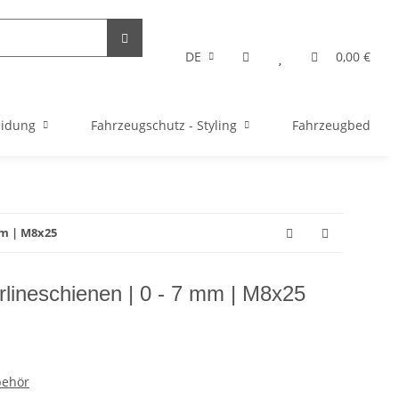
DE
0,00 €
eidung
Fahrzeugschutz - Styling
Fahrzeugbedarf
mm | M8x25
irlineschienen | 0 - 7 mm | M8x25
behör