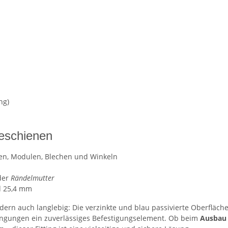
ng)
ineschienen
ken, Modulen, Blechen und Winkeln
der
Rändelmutter
d 25,4 mm
ern auch langlebig: Die verzinkte und blau passivierte Oberfläche s
gungen ein zuverlässiges Befestigungselement. Ob beim
Ausbau 