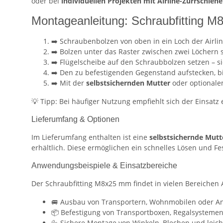
oder bei
individuellen Projekten mit Airline-Zurrschien
Montageanleitung: Schraubfitting 
➡️ Schraubenbolzen von oben in ein Loch der Airli
➡️ Bolzen unter das Raster zwischen zwei Löchern 
➡️ Flügelscheibe auf den Schraubbolzen setzen – si
➡️ Den zu befestigenden Gegenstand aufstecken, bis
➡️ Mit der
selbstsichernden Mutter
oder optionale
💡 Tipp: Bei häufiger Nutzung empfiehlt sich der Einsatz
Lieferumfang & Optionen
Im Lieferumfang enthalten ist eine
selbstsichernde Mutt
erhältlich. Diese ermöglichen ein schnelles Lösen und F
Anwendungsbeispiele & Einsatzbereiche
Der Schraubfitting M8x25 mm findet in vielen Bereiche
🚐 Ausbau von Transportern, Wohnmobilen oder A
📦 Befestigung von Transportboxen, Regalsystem
🔩 Sichere Montage von Winkeln, Blechen und leic