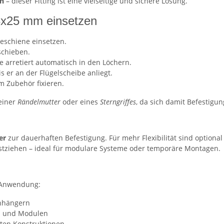
en
– dieser Fitting ist eine vielseitige und sichere Lösung.
M8x25 mm einsetzen
neschiene einsetzen.
schieben.
e arretiert automatisch in den Löchern.
 er an der Flügelscheibe anliegt.
m Zubehör fixieren.
 einer
Rändelmutter
oder eines
Sterngriffes
, da sich damit Befestigun
er
zur dauerhaften Befestigung. Für mehr Flexibilität sind optional
estziehen – ideal für modulare Systeme oder temporäre Montagen.
n Anwendung:
nhängern
en und Modulen
hten Konstruktionen