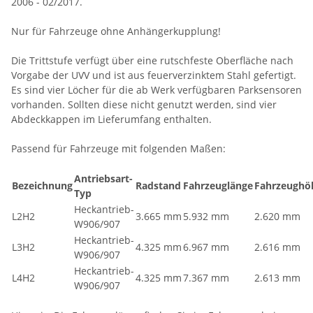
2006 - 02/2017.
Nur für Fahrzeuge ohne Anhängerkupplung!
Die Trittstufe verfügt über eine rutschfeste Oberfläche nach
Vorgabe der UVV und ist aus feuerverzinktem Stahl gefertigt.
Es sind vier Löcher für die ab Werk verfügbaren Parksensoren
vorhanden. Sollten diese nicht genutzt werden, sind vier
Abdeckkappen im Lieferumfang enthalten.
Passend für Fahrzeuge mit folgenden Maßen:
Antriebsart-
Bezeichnung
Radstand
Fahrzeuglänge
Fahrzeughö
Typ
Heckantrieb-
L2H2
3.665 mm
5.932 mm
2.620 mm
W906/907
Heckantrieb-
L3H2
4.325 mm
6.967 mm
2.616 mm
W906/907
Heckantrieb-
L4H2
4.325 mm
7.367 mm
2.613 mm
W906/907