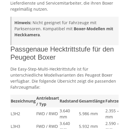
Lieferdienste und Servicemitarbeiter, die ihren Boxer
regelmäßig nutzen.
Hinweis:
Nicht geeignet für Fahrzeuge mit
Parksensoren. Kompatibel mit
Boxer-Modellen mit
Heckkamera
.
Passgenaue Hecktrittstufe für den
Peugeot Boxer
Die Easy-Step-Multi-Hecktrittstufe ist für
unterschiedliche Modellvarianten des Peugeot Boxer
verfügbar. Die folgende Übersicht zeigt die passenden
Fahrzeugmaße:
Antriebsart
Bezeichnung
Radstand
Gesamtlänge
Fahrzeughö
/ Typ
3.640
2.355 – 2.39
L3H2
FWD / RWD
5.986 mm
mm
mm
3.640
2.590 – 2.62
L3H3
FWD / RWD
5.932 mm