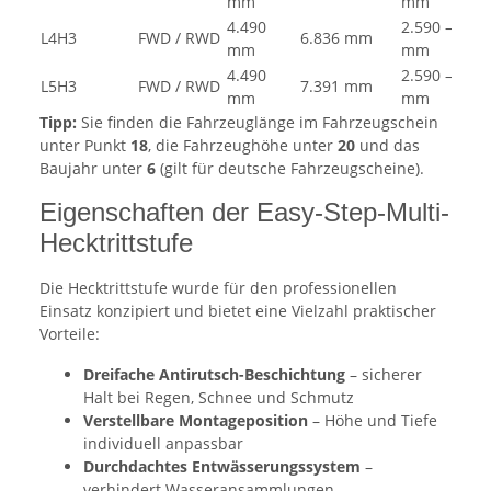
mm
mm
4.490
2.590 – 2.62
L4H3
FWD / RWD
6.836 mm
mm
mm
4.490
2.590 – 2.63
L5H3
FWD / RWD
7.391 mm
mm
mm
Tipp:
Sie finden die Fahrzeuglänge im Fahrzeugschein
unter Punkt
18
, die Fahrzeughöhe unter
20
und das
Baujahr unter
6
(gilt für deutsche Fahrzeugscheine).
Eigenschaften der Easy-Step-Multi-
Hecktrittstufe
Die Hecktrittstufe wurde für den professionellen
Einsatz konzipiert und bietet eine Vielzahl praktischer
Vorteile:
Dreifache Antirutsch-Beschichtung
– sicherer
Halt bei Regen, Schnee und Schmutz
Verstellbare Montageposition
– Höhe und Tiefe
individuell anpassbar
Durchdachtes Entwässerungssystem
–
verhindert Wasseransammlungen