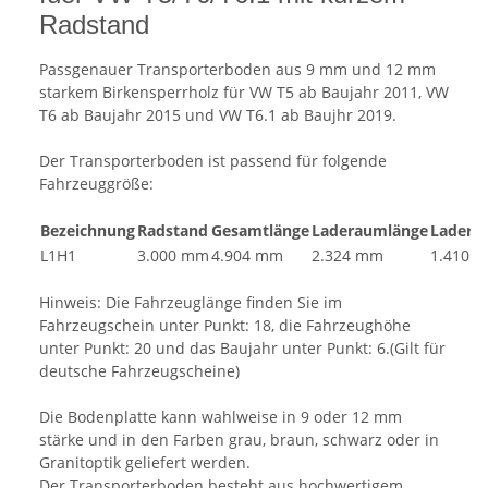
Radstand
Passgenauer Transporterboden aus 9 mm und 12 mm
starkem Birkensperrholz für VW T5 ab Baujahr 2011, VW
T6 ab Baujahr 2015 und VW T6.1 ab Baujhr 2019.
Der Transporterboden ist passend für folgende
Fahrzeuggröße:
Bezeichnung
Radstand
Gesamtlänge
Laderaumlänge
Ladera
L1H1
3.000 mm
4.904 mm
2.324 mm
1.410 
Hinweis: Die Fahrzeuglänge finden Sie im
Fahrzeugschein unter Punkt: 18, die Fahrzeughöhe
unter Punkt: 20 und das Baujahr unter Punkt: 6.(Gilt für
deutsche Fahrzeugscheine)
Die Bodenplatte kann wahlweise in 9 oder 12 mm
stärke und in den Farben grau, braun, schwarz oder in
Granitoptik geliefert werden.
Der Transporterboden besteht aus hochwertigem,