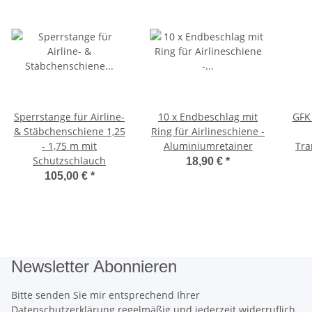
Sperrstange für Airline-
10 x Endbeschlag mit
GFK
& Stäbchenschiene 1,25
Ring für Airlineschiene -
- 1,75 m mit
Aluminiumretainer
Tra
Schutzschlauch
18,90 €
*
105,00 €
*
Newsletter Abonnieren
Bitte senden Sie mir entsprechend Ihrer
Datenschutzerklärung
regelmäßig und jederzeit widerruflich