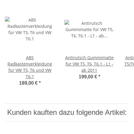
ABS
Antirutsch Gummimatte
Anti
Radkastenverkleidung
für VW T5, T6, T6.1 - L1 -
T5/T
für VW T5, T6 und VW
ab 2011
T6.1
199,00 €
*
189,00 €
*
Kunden kauften dazu folgende Artikel: