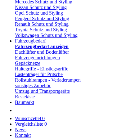
Mercedes Schutz und Styling
Nissan Schutz und Styling
Opel Schutz und Styling
Peugeot Schutz und Styling
Renault Schutz und Styling
Toyota Schutz und Styling
Volkswagen Schutz und Styling
Fahrzeugbedarf
Fahrzeugbedarf anzeigen
Dachlüfter und Bodenlüfter
Fahrzeugeinrichtungen
Gepäcknetze
Haltegriffe - Einstiegsgriffe
Lastenträger für Pritsche
Rollstuhlrampen - Verladerampen
sonstiges Zubehör
Umzug und Transportgeräte
Restekiste
Baumarkt
Wunschzettel
0
Vergleichsliste
0
News
Kontakt