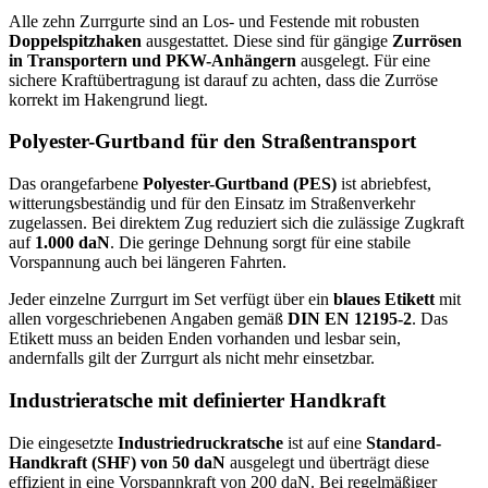
Alle zehn Zurrgurte sind an Los- und Festende mit robusten
Doppelspitzhaken
ausgestattet. Diese sind für gängige
Zurrösen
in Transportern und PKW-Anhängern
ausgelegt. Für eine
sichere Kraftübertragung ist darauf zu achten, dass die Zurröse
korrekt im Hakengrund liegt.
Polyester-Gurtband für den Straßentransport
Das orangefarbene
Polyester-Gurtband (PES)
ist abriebfest,
witterungsbeständig und für den Einsatz im Straßenverkehr
zugelassen. Bei direktem Zug reduziert sich die zulässige Zugkraft
auf
1.000 daN
. Die geringe Dehnung sorgt für eine stabile
Vorspannung auch bei längeren Fahrten.
Jeder einzelne Zurrgurt im Set verfügt über ein
blaues Etikett
mit
allen vorgeschriebenen Angaben gemäß
DIN EN 12195-2
. Das
Etikett muss an beiden Enden vorhanden und lesbar sein,
andernfalls gilt der Zurrgurt als nicht mehr einsetzbar.
Industrieratsche mit definierter Handkraft
Die eingesetzte
Industriedruckratsche
ist auf eine
Standard-
Handkraft (SHF) von 50 daN
ausgelegt und überträgt diese
effizient in eine Vorspannkraft von 200 daN. Bei regelmäßiger