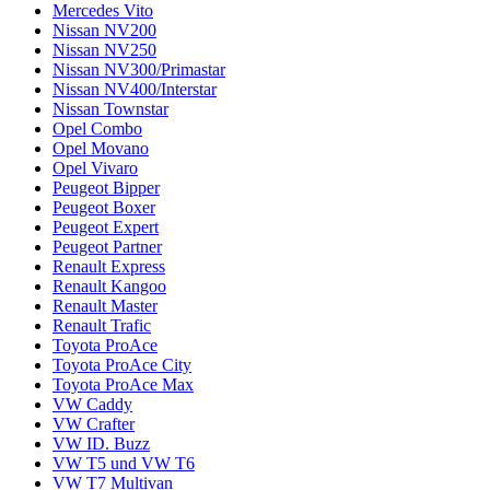
Mercedes Vito
Nissan NV200
Nissan NV250
Nissan NV300/Primastar
Nissan NV400/Interstar
Nissan Townstar
Opel Combo
Opel Movano
Opel Vivaro
Peugeot Bipper
Peugeot Boxer
Peugeot Expert
Peugeot Partner
Renault Express
Renault Kangoo
Renault Master
Renault Trafic
Toyota ProAce
Toyota ProAce City
Toyota ProAce Max
VW Caddy
VW Crafter
VW ID. Buzz
VW T5 und VW T6
VW T7 Multivan