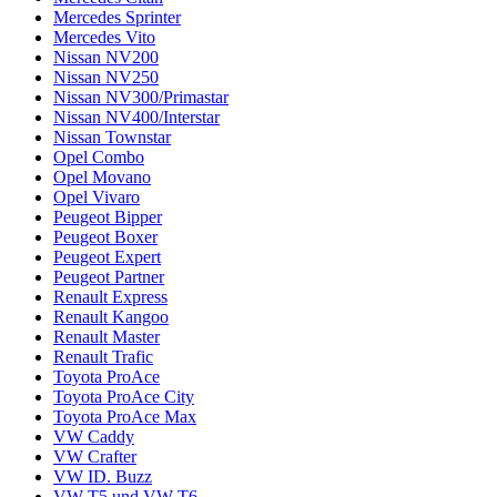
Mercedes Sprinter
Mercedes Vito
Nissan NV200
Nissan NV250
Nissan NV300/Primastar
Nissan NV400/Interstar
Nissan Townstar
Opel Combo
Opel Movano
Opel Vivaro
Peugeot Bipper
Peugeot Boxer
Peugeot Expert
Peugeot Partner
Renault Express
Renault Kangoo
Renault Master
Renault Trafic
Toyota ProAce
Toyota ProAce City
Toyota ProAce Max
VW Caddy
VW Crafter
VW ID. Buzz
VW T5 und VW T6