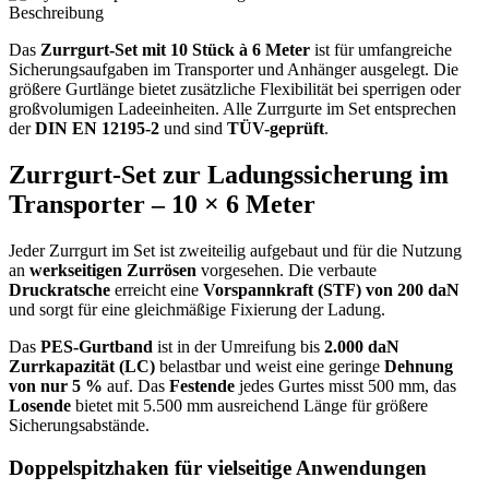
Beschreibung
Das
Zurrgurt-Set mit 10 Stück à 6 Meter
ist für umfangreiche
Sicherungsaufgaben im Transporter und Anhänger ausgelegt. Die
größere Gurtlänge bietet zusätzliche Flexibilität bei sperrigen oder
großvolumigen Ladeeinheiten. Alle Zurrgurte im Set entsprechen
der
DIN EN 12195-2
und sind
TÜV-geprüft
.
Zurrgurt-Set zur Ladungssicherung im
Transporter – 10 × 6 Meter
Jeder Zurrgurt im Set ist zweiteilig aufgebaut und für die Nutzung
an
werkseitigen Zurrösen
vorgesehen. Die verbaute
Druckratsche
erreicht eine
Vorspannkraft (STF) von 200 daN
und sorgt für eine gleichmäßige Fixierung der Ladung.
Das
PES-Gurtband
ist in der Umreifung bis
2.000 daN
Zurrkapazität (LC)
belastbar und weist eine geringe
Dehnung
von nur 5 %
auf. Das
Festende
jedes Gurtes misst 500 mm, das
Losende
bietet mit 5.500 mm ausreichend Länge für größere
Sicherungsabstände.
Doppelspitzhaken für vielseitige Anwendungen