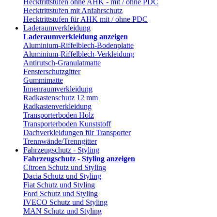
Hecktrittstufen ohne AHK - mit / ohne PDC
Hecktrittstufen mit Anfahrschutz
Hecktrittstufen für AHK mit / ohne PDC
Laderaumverkleidung
Laderaumverkleidung anzeigen
Aluminium-Riffelblech-Bodenplatte
Aluminium-Riffelblech-Verkleidung
Antirutsch-Granulatmatte
Fensterschutzgitter
Gummimatte
Innenraumverkleidung
Radkastenschutz 12 mm
Radkastenverkleidung
Transporterboden Holz
Transporterboden Kunststoff
Dachverkleidungen für Transporter
Trennwände/Trenngitter
Fahrzeugschutz - Styling
Fahrzeugschutz - Styling anzeigen
Citroen Schutz und Styling
Dacia Schutz und Styling
Fiat Schutz und Styling
Ford Schutz und Styling
IVECO Schutz und Styling
MAN Schutz und Styling