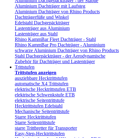
Aluminium Dachgepäckträger - der Stabile
Aluminium Dachträger mit Laufsteg
Aluminium Dachträger von Rhino Products
Dachträgerfüße und Winkel
Edelstahl Dachgepäckträger
Lastenträger aus Aluminium
Lastenträger aus Stahl
Rhino KammBar Fleet Dachträger - Stahl
Rhino KammBar Pro Dachträger - Aluminium
schwarze Aluminium Dachträger von Rhino Products
Stahl Dachgepäckträger - der Aerodynamische
Zubehör für Dachträger und Lastenträger
Trittstufen
Trittstufen anzeigen
ausziehbare Hecktrittstufen
automatische X4 Trittstufen
elektrische Hecktrittstufen ETB
elektrische Schwenkstufe ETB
elektrische Seitentrittstufe
Hecktrittstufen Edelstahl
Mechanische Seitentrittstufe
Starre Hecktrittstufen
Starre Seitentrittstufe
starre Trittbretter für Transporter
Easy-Step-Hecktrittstufen