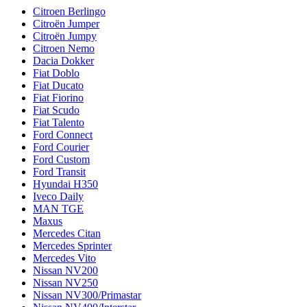
Citroen Berlingo
Citroën Jumper
Citroën Jumpy
Citroen Nemo
Dacia Dokker
Fiat Doblo
Fiat Ducato
Fiat Fiorino
Fiat Scudo
Fiat Talento
Ford Connect
Ford Courier
Ford Custom
Ford Transit
Hyundai H350
Iveco Daily
MAN TGE
Maxus
Mercedes Citan
Mercedes Sprinter
Mercedes Vito
Nissan NV200
Nissan NV250
Nissan NV300/Primastar