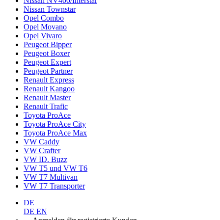
Nissan NV400/Interstar
Nissan Townstar
Opel Combo
Opel Movano
Opel Vivaro
Peugeot Bipper
Peugeot Boxer
Peugeot Expert
Peugeot Partner
Renault Express
Renault Kangoo
Renault Master
Renault Trafic
Toyota ProAce
Toyota ProAce City
Toyota ProAce Max
VW Caddy
VW Crafter
VW ID. Buzz
VW T5 und VW T6
VW T7 Multivan
VW T7 Transporter
DE
DE
EN