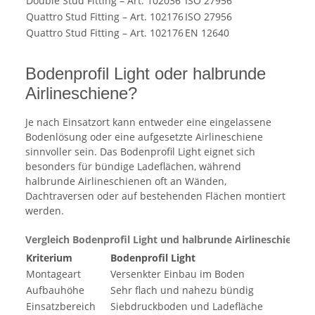
Double Stud Fitting – Art. 102036
ISO 27956
50
Quattro Stud Fitting – Art. 102176
ISO 27956
80
Quattro Stud Fitting – Art. 102176
EN 12640
1.
Bodenprofil Light oder halbrunde
Airlineschiene?
Je nach Einsatzort kann entweder eine eingelassene
Bodenlösung oder eine aufgesetzte Airlineschiene
sinnvoller sein. Das Bodenprofil Light eignet sich
besonders für bündige Ladeflächen, während
halbrunde Airlineschienen oft an Wänden,
Dachtraversen oder auf bestehenden Flächen montiert
werden.
Vergleich Bodenprofil Light und halbrunde Airlineschiene
Kriterium
Bodenprofil Light
Ha
Montageart
Versenkter Einbau im Boden
Au
Aufbauhöhe
Sehr flach und nahezu bündig
Si
Einsatzbereich
Siebdruckboden und Ladefläche
Wa