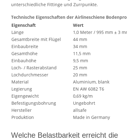
unterschiedliche Fittinge und Zurrpunkte.
Technische Eigenschaften der Airlineschiene Bodenprofil Li
Eigenschaft
Wert
Länge
1,0 Meter / 995 mm ± 3 mm
Gesamtbreite mit Flügel
44 mm
Einbaubreite
34 mm
Gesamthöhe
11,5 mm
Einbauhöhe
9,5 mm
Loch- / Rasterabstand
25 mm
Lochdurchmesser
20 mm
Material
Aluminium, blank
Legierung
EN AW 6082 T6
Eigengewicht
0,69 kg/m
Befestigungsbohrung
Ungebohrt
Hersteller
allsafe
Produktion
Made in Germany
Welche Belastbarkeit erreicht die