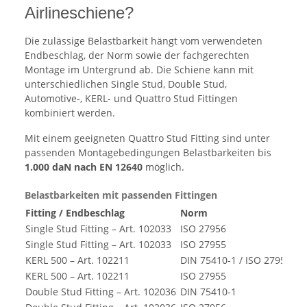
Airlineschiene?
Die zulässige Belastbarkeit hängt vom verwendeten
Endbeschlag, der Norm sowie der fachgerechten
Montage im Untergrund ab. Die Schiene kann mit
unterschiedlichen Single Stud, Double Stud,
Automotive-, KERL- und Quattro Stud Fittingen
kombiniert werden.
Mit einem geeigneten Quattro Stud Fitting sind unter
passenden Montagebedingungen Belastbarkeiten bis
1.000 daN nach EN 12640
möglich.
Belastbarkeiten mit passenden Fittingen
Fitting / Endbeschlag
Norm
Be
Single Stud Fitting – Art. 102033
ISO 27956
30
Single Stud Fitting – Art. 102033
ISO 27955
35
KERL 500 – Art. 102211
DIN 75410-1 / ISO 27956
40
KERL 500 – Art. 102211
ISO 27955
35
Double Stud Fitting – Art. 102036
DIN 75410-1
40