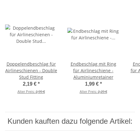
Doppelendbeschlag für
Endbeschlag mit Ring
End
Airlineschienen - Double
für Airlineschiene -
für 
Stud Fitting
Aluminiumretainer
2,19 €
*
1,99 €
*
Alter Preis:
2,99 €
Alter Preis:
2,29 €
Kunden kauften dazu folgende Artikel: