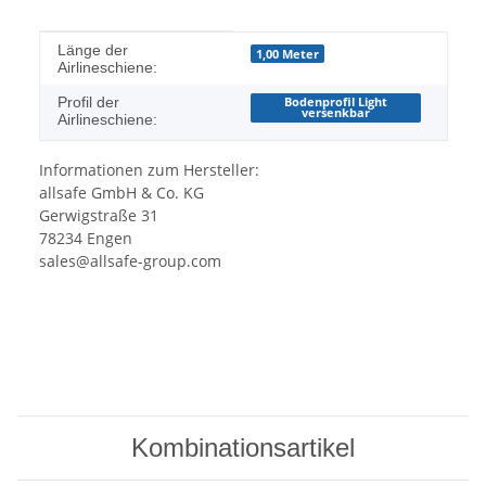
Produkteigenschaft
Wert
Länge der
1,00 Meter
Airlineschiene:
Profil der
Bodenprofil Light
versenkbar
Airlineschiene:
Informationen zum Hersteller:
allsafe GmbH & Co. KG
Gerwigstraße 31
78234 Engen
sales@allsafe-group.com
Kombinationsartikel