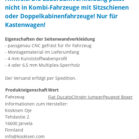
nicht in Kombi-Fahrzeuge mit Sitzschienen
oder Doppelkabinenfahrzeuge! Nur für
Kastenwagen!
Eigenschaften der Seitenwandverkleidung
- passgenau CNC gefräst für Ihr Fahrzeug
- Montagematerial im Lieferumfang
- 4 mm Kunststoffwabenprofil
- 4 oder 6,5 mm Multiplex-Sperrholz
Der Versand erfolgt per Spedition.
Produkteigenschaft
Wert
Fiat Ducato
Citroën Jumper
Peugeot Boxer
Fahrzeug:
Informationen zum Hersteller:
Koskisen Oje
Tehdastie 2
16600 Järvelä
Finnland
info@koskisen.com