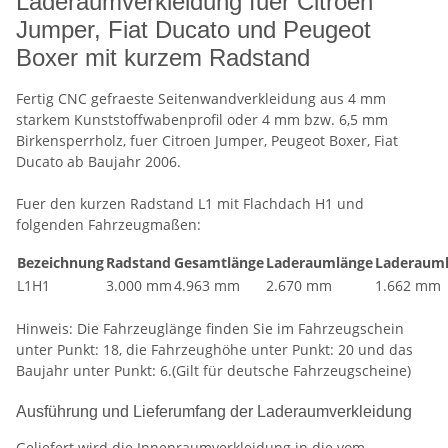
Laderaumverkleidung fuer Citroen
Jumper, Fiat Ducato und Peugeot
Boxer mit kurzem Radstand
Fertig CNC gefraeste Seitenwandverkleidung aus 4 mm
starkem Kunststoffwabenprofil oder 4 mm bzw. 6,5 mm
Birkensperrholz, fuer Citroen Jumper, Peugeot Boxer, Fiat
Ducato ab Baujahr 2006.
Fuer den kurzen Radstand L1 mit Flachdach H1 und
folgenden Fahrzeugmaßen:
Bezeichnung
Radstand
Gesamtlänge
Laderaumlänge
Laderaum
L1H1
3.000 mm
4.963 mm
2.670 mm
1.662 mm
Hinweis: Die Fahrzeuglänge finden Sie im Fahrzeugschein
unter Punkt: 18, die Fahrzeughöhe unter Punkt: 20 und das
Baujahr unter Punkt: 6.(Gilt für deutsche Fahrzeugscheine)
Ausführung und Lieferumfang der Laderaumverkleidung
Geliefert wird die Innenraumverkleidung in die vom