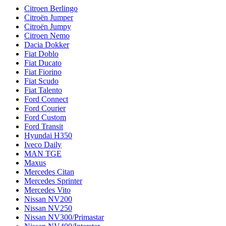
Citroen Berlingo
Citroën Jumper
Citroën Jumpy
Citroen Nemo
Dacia Dokker
Fiat Doblo
Fiat Ducato
Fiat Fiorino
Fiat Scudo
Fiat Talento
Ford Connect
Ford Courier
Ford Custom
Ford Transit
Hyundai H350
Iveco Daily
MAN TGE
Maxus
Mercedes Citan
Mercedes Sprinter
Mercedes Vito
Nissan NV200
Nissan NV250
Nissan NV300/Primastar