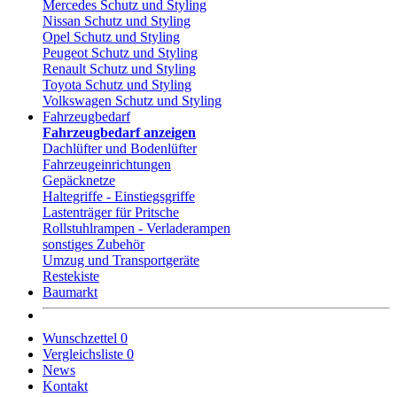
Mercedes Schutz und Styling
Nissan Schutz und Styling
Opel Schutz und Styling
Peugeot Schutz und Styling
Renault Schutz und Styling
Toyota Schutz und Styling
Volkswagen Schutz und Styling
Fahrzeugbedarf
Fahrzeugbedarf anzeigen
Dachlüfter und Bodenlüfter
Fahrzeugeinrichtungen
Gepäcknetze
Haltegriffe - Einstiegsgriffe
Lastenträger für Pritsche
Rollstuhlrampen - Verladerampen
sonstiges Zubehör
Umzug und Transportgeräte
Restekiste
Baumarkt
Wunschzettel
0
Vergleichsliste
0
News
Kontakt