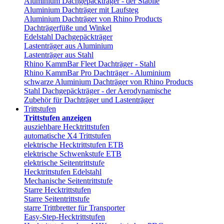
Aluminium Dachgepäckträger - der Stabile
Aluminium Dachträger mit Laufsteg
Aluminium Dachträger von Rhino Products
Dachträgerfüße und Winkel
Edelstahl Dachgepäckträger
Lastenträger aus Aluminium
Lastenträger aus Stahl
Rhino KammBar Fleet Dachträger - Stahl
Rhino KammBar Pro Dachträger - Aluminium
schwarze Aluminium Dachträger von Rhino Products
Stahl Dachgepäckträger - der Aerodynamische
Zubehör für Dachträger und Lastenträger
Trittstufen
Trittstufen anzeigen
ausziehbare Hecktrittstufen
automatische X4 Trittstufen
elektrische Hecktrittstufen ETB
elektrische Schwenkstufe ETB
elektrische Seitentrittstufe
Hecktrittstufen Edelstahl
Mechanische Seitentrittstufe
Starre Hecktrittstufen
Starre Seitentrittstufe
starre Trittbretter für Transporter
Easy-Step-Hecktrittstufen