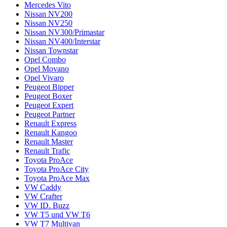
Mercedes Vito
Nissan NV200
Nissan NV250
Nissan NV300/Primastar
Nissan NV400/Interstar
Nissan Townstar
Opel Combo
Opel Movano
Opel Vivaro
Peugeot Bipper
Peugeot Boxer
Peugeot Expert
Peugeot Partner
Renault Express
Renault Kangoo
Renault Master
Renault Trafic
Toyota ProAce
Toyota ProAce City
Toyota ProAce Max
VW Caddy
VW Crafter
VW ID. Buzz
VW T5 und VW T6
VW T7 Multivan