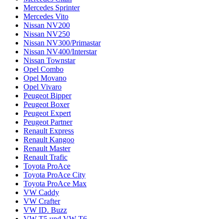
Mercedes Sprinter
Mercedes Vito
Nissan NV200
Nissan NV250
Nissan NV300/Primastar
Nissan NV400/Interstar
Nissan Townstar
Opel Combo
Opel Movano
Opel Vivaro
Peugeot Bipper
Peugeot Boxer
Peugeot Expert
Peugeot Partner
Renault Express
Renault Kangoo
Renault Master
Renault Trafic
Toyota ProAce
Toyota ProAce City
Toyota ProAce Max
VW Caddy
VW Crafter
VW ID. Buzz
VW T5 und VW T6