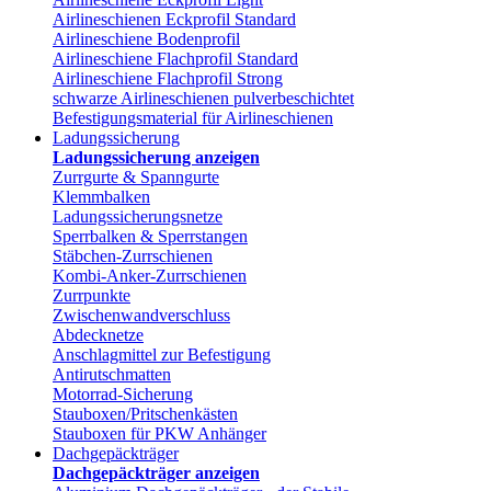
Airlineschienen Eckprofil Standard
Airlineschiene Bodenprofil
Airlineschiene Flachprofil Standard
Airlineschiene Flachprofil Strong
schwarze Airlineschienen pulverbeschichtet
Befestigungsmaterial für Airlineschienen
Ladungssicherung
Ladungssicherung anzeigen
Zurrgurte & Spanngurte
Klemmbalken
Ladungssicherungsnetze
Sperrbalken & Sperrstangen
Stäbchen-Zurrschienen
Kombi-Anker-Zurrschienen
Zurrpunkte
Zwischenwandverschluss
Abdecknetze
Anschlagmittel zur Befestigung
Antirutschmatten
Motorrad-Sicherung
Stauboxen/Pritschenkästen
Stauboxen für PKW Anhänger
Dachgepäckträger
Dachgepäckträger anzeigen