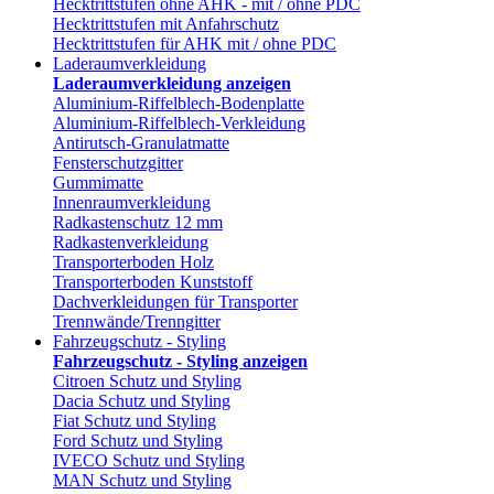
Hecktrittstufen ohne AHK - mit / ohne PDC
Hecktrittstufen mit Anfahrschutz
Hecktrittstufen für AHK mit / ohne PDC
Laderaumverkleidung
Laderaumverkleidung anzeigen
Aluminium-Riffelblech-Bodenplatte
Aluminium-Riffelblech-Verkleidung
Antirutsch-Granulatmatte
Fensterschutzgitter
Gummimatte
Innenraumverkleidung
Radkastenschutz 12 mm
Radkastenverkleidung
Transporterboden Holz
Transporterboden Kunststoff
Dachverkleidungen für Transporter
Trennwände/Trenngitter
Fahrzeugschutz - Styling
Fahrzeugschutz - Styling anzeigen
Citroen Schutz und Styling
Dacia Schutz und Styling
Fiat Schutz und Styling
Ford Schutz und Styling
IVECO Schutz und Styling
MAN Schutz und Styling