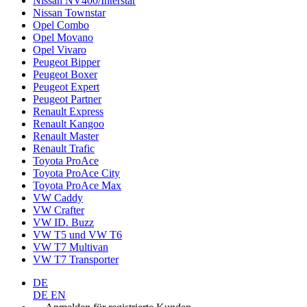
Nissan NV400/Interstar
Nissan Townstar
Opel Combo
Opel Movano
Opel Vivaro
Peugeot Bipper
Peugeot Boxer
Peugeot Expert
Peugeot Partner
Renault Express
Renault Kangoo
Renault Master
Renault Trafic
Toyota ProAce
Toyota ProAce City
Toyota ProAce Max
VW Caddy
VW Crafter
VW ID. Buzz
VW T5 und VW T6
VW T7 Multivan
VW T7 Transporter
DE
DE
EN