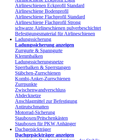
Airlineschienen Eckprofil Standard
Airlineschiene Bodenprofil
Airlineschiene Flachprofil Standard
Airlineschiene Flachprofil Strong
schwarze Airlineschienen pulverbeschichtet
Befestigungsmaterial für Airlineschienen
Ladungssicherung
Ladungssicherung anzeigen
Zurrgurte & Spanngurte
Klemmbalken
Ladungssicherungsnetze
Sperrbalken & Sperrstangen
Stäbchen-Zurrschienen
Kombi-Anker-Zurrschienen
Zurrpunkte
Zwischenwandverschluss
Abdecknetze
Anschlagmittel zur Befestigung
Antirutschmatten
Motorrad-Sicherung
Stauboxen/Pritschenkästen
Stauboxen für PKW Anhänger
Dachgepäckträger
Dachgepäckträger anzeigen