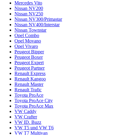
Mercedes Vito
Nissan NV200
Nissan NV250
Nissan NV300/Primastar
Nissan NV400/Interstar
Nissan Townstar
Opel Combo
Opel Movano
Opel Vivaro
Peugeot Bipper
Peugeot Boxer
Peugeot Expert
Peugeot Partner
Renault Express
Renault Kangoo
Renault Master
Renault Trafic
Toyota ProAce
Toyota ProAce City
Toyota ProAce Max
VW Caddy
VW Crafter
VW ID. Buzz
VW T5 und VW T6
VW T7 Multivan