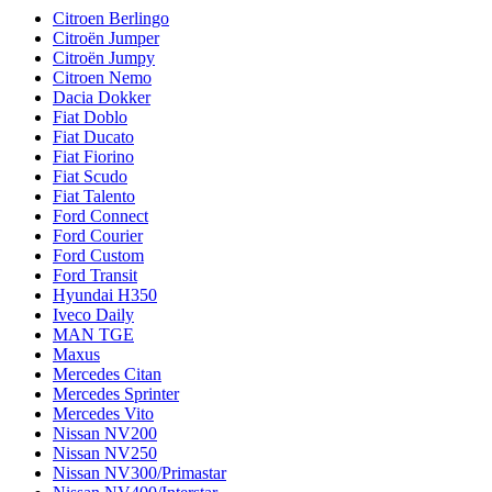
Citroen Berlingo
Citroën Jumper
Citroën Jumpy
Citroen Nemo
Dacia Dokker
Fiat Doblo
Fiat Ducato
Fiat Fiorino
Fiat Scudo
Fiat Talento
Ford Connect
Ford Courier
Ford Custom
Ford Transit
Hyundai H350
Iveco Daily
MAN TGE
Maxus
Mercedes Citan
Mercedes Sprinter
Mercedes Vito
Nissan NV200
Nissan NV250
Nissan NV300/Primastar