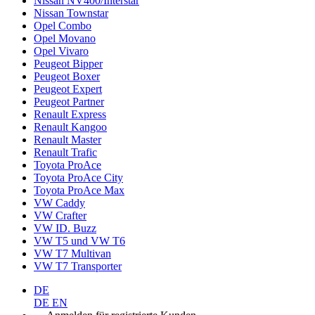
Nissan NV400/Interstar
Nissan Townstar
Opel Combo
Opel Movano
Opel Vivaro
Peugeot Bipper
Peugeot Boxer
Peugeot Expert
Peugeot Partner
Renault Express
Renault Kangoo
Renault Master
Renault Trafic
Toyota ProAce
Toyota ProAce City
Toyota ProAce Max
VW Caddy
VW Crafter
VW ID. Buzz
VW T5 und VW T6
VW T7 Multivan
VW T7 Transporter
DE
DE
EN