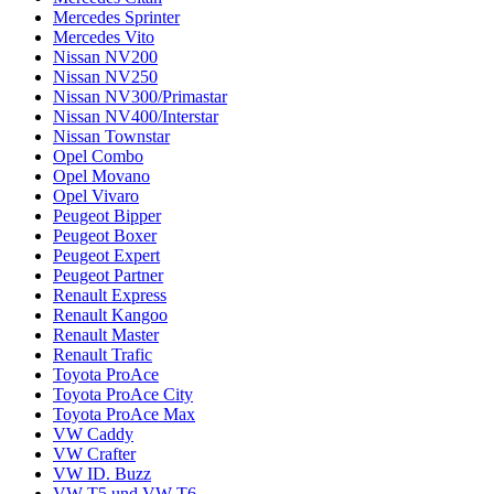
Mercedes Sprinter
Mercedes Vito
Nissan NV200
Nissan NV250
Nissan NV300/Primastar
Nissan NV400/Interstar
Nissan Townstar
Opel Combo
Opel Movano
Opel Vivaro
Peugeot Bipper
Peugeot Boxer
Peugeot Expert
Peugeot Partner
Renault Express
Renault Kangoo
Renault Master
Renault Trafic
Toyota ProAce
Toyota ProAce City
Toyota ProAce Max
VW Caddy
VW Crafter
VW ID. Buzz
VW T5 und VW T6