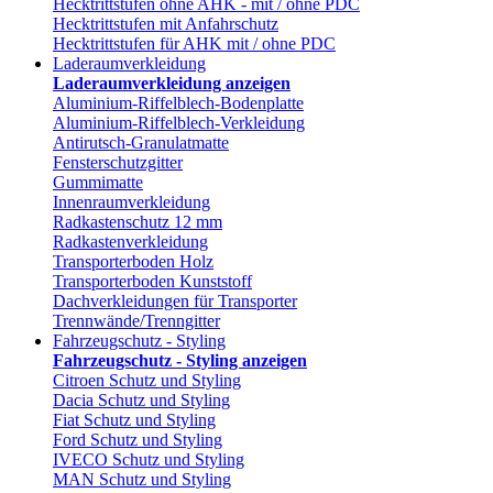
Hecktrittstufen ohne AHK - mit / ohne PDC
Hecktrittstufen mit Anfahrschutz
Hecktrittstufen für AHK mit / ohne PDC
Laderaumverkleidung
Laderaumverkleidung anzeigen
Aluminium-Riffelblech-Bodenplatte
Aluminium-Riffelblech-Verkleidung
Antirutsch-Granulatmatte
Fensterschutzgitter
Gummimatte
Innenraumverkleidung
Radkastenschutz 12 mm
Radkastenverkleidung
Transporterboden Holz
Transporterboden Kunststoff
Dachverkleidungen für Transporter
Trennwände/Trenngitter
Fahrzeugschutz - Styling
Fahrzeugschutz - Styling anzeigen
Citroen Schutz und Styling
Dacia Schutz und Styling
Fiat Schutz und Styling
Ford Schutz und Styling
IVECO Schutz und Styling
MAN Schutz und Styling