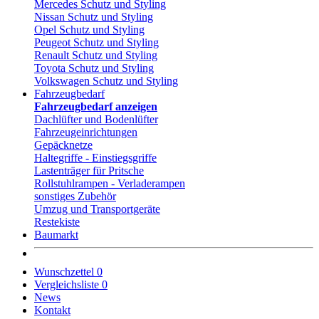
Mercedes Schutz und Styling
Nissan Schutz und Styling
Opel Schutz und Styling
Peugeot Schutz und Styling
Renault Schutz und Styling
Toyota Schutz und Styling
Volkswagen Schutz und Styling
Fahrzeugbedarf
Fahrzeugbedarf anzeigen
Dachlüfter und Bodenlüfter
Fahrzeugeinrichtungen
Gepäcknetze
Haltegriffe - Einstiegsgriffe
Lastenträger für Pritsche
Rollstuhlrampen - Verladerampen
sonstiges Zubehör
Umzug und Transportgeräte
Restekiste
Baumarkt
Wunschzettel
0
Vergleichsliste
0
News
Kontakt