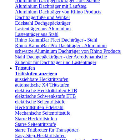
Aluminium Dachgepäckträger - der Stabile
Aluminium Dachträger mit Laufsteg
Aluminium Dachträger von Rhino Products
Dachträgerfüße und Winkel
Edelstahl Dachgepäckträger
Lastenträger aus Aluminium
Lastenträger aus Stahl
Rhino KammBar Fleet Dachträger - Stahl
Rhino KammBar Pro Dachträger - Aluminium
schwarze Aluminium Dachträger von Rhino Products
Stahl Dachgepäckträger - der Aerodynamische
Zubehör für Dachträger und Lastenträger
Trittstufen
Trittstufen anzeigen
ausziehbare Hecktrittstufen
automatische X4 Trittstufen
elektrische Hecktrittstufen ETB
elektrische Schwenkstufe ETB
elektrische Seitentrittstufe
Hecktrittstufen Edelstahl
Mechanische Seitentrittstufe
Starre Hecktrittstufen
Starre Seitentrittstufe
starre Trittbretter für Transporter
Easy-Step-Hecktrittstufen