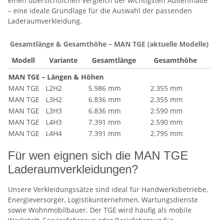
einen übersichtlichen Vergleich der wichtigsten Außenmaße
– eine ideale Grundlage für die Auswahl der passenden
Laderaumverkleidung.
Gesamtlänge & Gesamthöhe – MAN TGE (aktuelle Modelle)
Modell
Variante
Gesamtlänge
Gesamthöhe
MAN TGE – Längen & Höhen
MAN TGE
L2H2
5.986 mm
2.355 mm
MAN TGE
L3H2
6.836 mm
2.355 mm
MAN TGE
L3H3
6.836 mm
2.590 mm
MAN TGE
L4H3
7.391 mm
2.590 mm
MAN TGE
L4H4
7.391 mm
2.795 mm
Für wen eignen sich die MAN TGE
Laderaumverkleidungen?
Unsere Verkleidungssätze sind ideal für Handwerksbetriebe,
Energieversorger, Logistikunternehmen, Wartungsdienste
sowie Wohnmobilbauer. Der TGE wird häufig als mobile