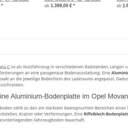
ab
ab
€
*
1.398,00 €
*
1.
ano C
ist als Nutzfahrzeug in verschiedenen Radständen, Längen und
forderungen an eine passgenaue Bodenausstattung. Eine
Alumini
 exakt an die jeweilige Bodenform des Laderaums angepasst. Dadu
zuschränken.
ne Aluminium-Bodenplatte im Opel Movano 
oden zählt zu den am stärksten beanspruchten Bereichen eines T
ckstellen, Kratzer oder Verformungen. Eine
Riffelblech-Bodenplat
arunterliegenden Fahrzeugboden dauerhaft.