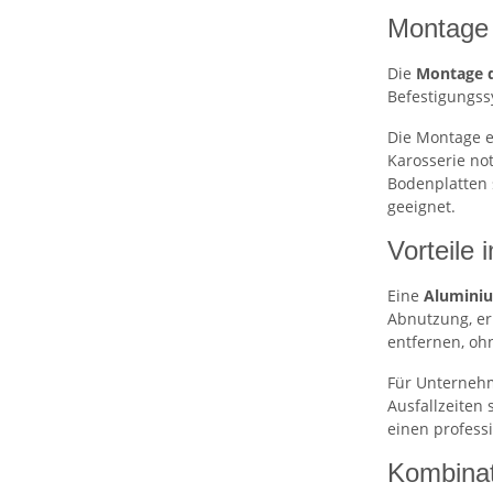
Montage 
Die
Montage d
Befestigungss
Die Montage e
Karosserie no
Bodenplatten 
geeignet.
Vorteile 
Eine
Aluminiu
Abnutzung, erl
entfernen, oh
Für Unternehm
Ausfallzeiten
einen profess
Kombinat