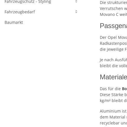
Fahrzeugschutz - Styling
Die strukturie
Verrutschen wä
Fahrzeugbedarf
Movano C weit
Baumarkt
Passgena
Der Opel Mova
Radkastenposi
die jeweilige
Je nach Ausfü
bleibt die vol
Material
Das für die
Bo
Diese Stärke 
kg/m² bleibt 
Aluminium ist
dem Material n
recyclebar un