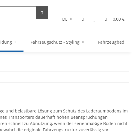
DE
0,00 €
eidung
Fahrzeugschutz - Styling
Fahrzeugbedarf
bige und belastbare Lösung zum Schutz des Laderaumbodens im
 eines Transporters dauerhaft hohen Beanspruchungen
hren schnell zu Abnutzung, wenn der serienmäßige Boden nicht
ewahrt die originale Fahrzeugstruktur zuverlässig vor