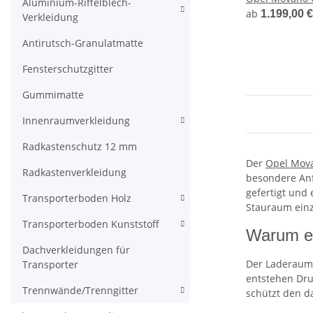
Aluminium-Riffelblech-
ab
1.199,00 
Verkleidung
Antirutsch-Granulatmatte
Fensterschutzgitter
Gummimatte
Innenraumverkleidung
Radkastenschutz 12 mm
Der
Opel Mov
Radkastenverkleidung
besondere An
gefertigt und
Transporterboden Holz
Stauraum ein
Transporterboden Kunststoff
Warum ei
Dachverkleidungen für
Der Laderaumb
Transporter
entstehen Dru
Trennwände/Trenngitter
schützt den d