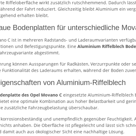
rte Riffeloberfläche wirkt zusätzlich rutschhemmend. Dadurch lässt
hrend der Fahrt reduziert. Gleichzeitig bleibt Aluminium ein vergl
gehend erhalten bleibt.
ue Bodenplatten für unterschiedliche Mo
no C ist in mehreren Radstands- und Laderaumvarianten verfügba
tionen und Befestigungspunkte. Eine
Aluminium Riffelblech Bode
 Fahrzeugvariante abgestimmt.
hrung können Aussparungen für Radkästen, Verzurrpunkte oder se
le Funktionalität des Laderaums erhalten, während der Boden zuver
eigenschaften von Aluminium-Riffelblech
denplatte des Opel Movano C
eingesetzte Aluminium-Riffelblech b
bietet eine optimale Kombination aus hoher Belastbarkeit und ger
die zusätzliche Fahrzeugbelastung überschaubar.
 korrosionsbeständig und unempfindlich gegenüber Feuchtigkeit. 
ichts anhaben. Die Oberfläche ist pflegeleicht und lässt sich schn
d damit auch aus ökologischer Sicht eine nachhaltige Lösung.