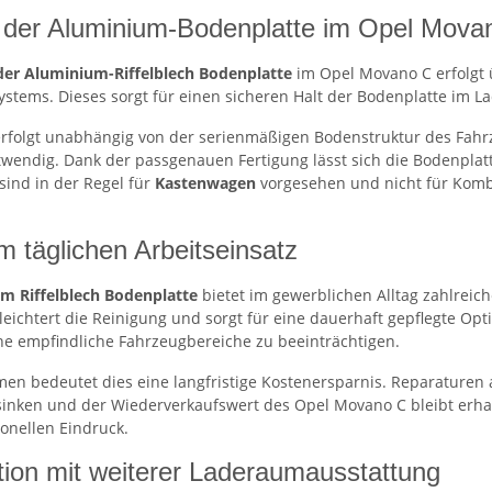
der Aluminium-Bodenplatte im Opel Mova
er Aluminium-Riffelblech Bodenplatte
im Opel Movano C erfolgt ü
ystems. Dieses sorgt für einen sicheren Halt der Bodenplatte im 
rfolgt unabhängig von der serienmäßigen Bodenstruktur des Fahr
twendig. Dank der passgenauen Fertigung lässt sich die Bodenplatt
sind in der Regel für
Kastenwagen
vorgesehen und nicht für Komb
im täglichen Arbeitseinsatz
m Riffelblech Bodenplatte
bietet im gewerblichen Alltag zahlreic
eichtert die Reinigung und sorgt für eine dauerhaft gepflegte Opt
ne empfindliche Fahrzeugbereiche zu beeinträchtigen.
en bedeutet dies eine langfristige Kostenersparnis. Reparatur
 sinken und der Wiederverkaufswert des Opel Movano C bleibt erhal
ionellen Eindruck.
ion mit weiterer Laderaumausstattung