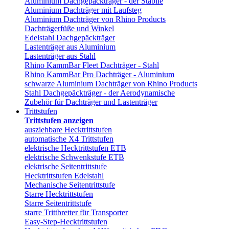
Aluminium Dachgepäckträger - der Stabile
Aluminium Dachträger mit Laufsteg
Aluminium Dachträger von Rhino Products
Dachträgerfüße und Winkel
Edelstahl Dachgepäckträger
Lastenträger aus Aluminium
Lastenträger aus Stahl
Rhino KammBar Fleet Dachträger - Stahl
Rhino KammBar Pro Dachträger - Aluminium
schwarze Aluminium Dachträger von Rhino Products
Stahl Dachgepäckträger - der Aerodynamische
Zubehör für Dachträger und Lastenträger
Trittstufen
Trittstufen anzeigen
ausziehbare Hecktrittstufen
automatische X4 Trittstufen
elektrische Hecktrittstufen ETB
elektrische Schwenkstufe ETB
elektrische Seitentrittstufe
Hecktrittstufen Edelstahl
Mechanische Seitentrittstufe
Starre Hecktrittstufen
Starre Seitentrittstufe
starre Trittbretter für Transporter
Easy-Step-Hecktrittstufen