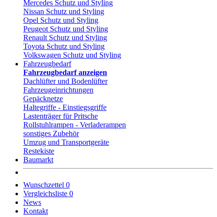
Mercedes Schutz und Styling
Nissan Schutz und Styling
Opel Schutz und Styling
Peugeot Schutz und Styling
Renault Schutz und Styling
Toyota Schutz und Styling
Volkswagen Schutz und Styling
Fahrzeugbedarf
Fahrzeugbedarf anzeigen
Dachlüfter und Bodenlüfter
Fahrzeugeinrichtungen
Gepäcknetze
Haltegriffe - Einstiegsgriffe
Lastenträger für Pritsche
Rollstuhlrampen - Verladerampen
sonstiges Zubehör
Umzug und Transportgeräte
Restekiste
Baumarkt
Wunschzettel
0
Vergleichsliste
0
News
Kontakt