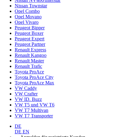
Nissan NV400/Interstar
Nissan Townstar
Opel Combo
Opel Movano
Opel Vivaro
Peugeot Bipper
Peugeot Boxer
Peugeot Expert
Peugeot Partner
Renault Express
Renault Kangoo
Renault Master
Renault Trafic
Toyota ProAce
Toyota ProAce City
Toyota ProAce Max
VW Caddy
VW Crafter
VW ID. Buzz
VW T5 und VW T6
VW T7 Multivan
VW T7 Transporter
DE
DE
EN