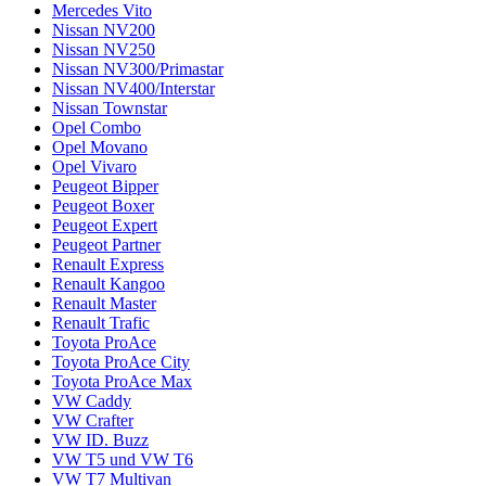
Mercedes Vito
Nissan NV200
Nissan NV250
Nissan NV300/Primastar
Nissan NV400/Interstar
Nissan Townstar
Opel Combo
Opel Movano
Opel Vivaro
Peugeot Bipper
Peugeot Boxer
Peugeot Expert
Peugeot Partner
Renault Express
Renault Kangoo
Renault Master
Renault Trafic
Toyota ProAce
Toyota ProAce City
Toyota ProAce Max
VW Caddy
VW Crafter
VW ID. Buzz
VW T5 und VW T6
VW T7 Multivan