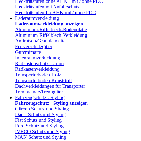
Hecktrittstufen ohne AHK - mit / ohne PDC
Hecktrittstufen mit Anfahrschutz
Hecktrittstufen für AHK mit / ohne PDC
Laderaumverkleidung
Laderaumverkleidung anzeigen
Aluminium-Riffelblech-Bodenplatte
Aluminium-Riffelblech-Verkleidung
Antirutsch-Granulatmatte
Fensterschutzgitter
Gummimatte
Innenraumverkleidung
Radkastenschutz 12 mm
Radkastenverkleidung
Transporterboden Holz
Transporterboden Kunststoff
Dachverkleidungen für Transporter
Trennwände/Trenngitter
Fahrzeugschutz - Styling
Fahrzeugschutz - Styling anzeigen
Citroen Schutz und Styling
Dacia Schutz und Styling
Fiat Schutz und Styling
Ford Schutz und Styling
IVECO Schutz und Styling
MAN Schutz und Styling