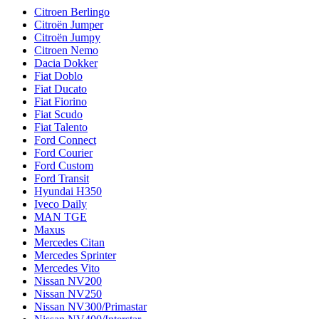
Citroen Berlingo
Citroën Jumper
Citroën Jumpy
Citroen Nemo
Dacia Dokker
Fiat Doblo
Fiat Ducato
Fiat Fiorino
Fiat Scudo
Fiat Talento
Ford Connect
Ford Courier
Ford Custom
Ford Transit
Hyundai H350
Iveco Daily
MAN TGE
Maxus
Mercedes Citan
Mercedes Sprinter
Mercedes Vito
Nissan NV200
Nissan NV250
Nissan NV300/Primastar