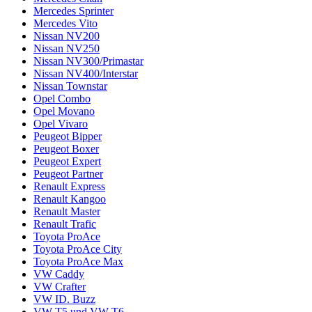
Mercedes Sprinter
Mercedes Vito
Nissan NV200
Nissan NV250
Nissan NV300/Primastar
Nissan NV400/Interstar
Nissan Townstar
Opel Combo
Opel Movano
Opel Vivaro
Peugeot Bipper
Peugeot Boxer
Peugeot Expert
Peugeot Partner
Renault Express
Renault Kangoo
Renault Master
Renault Trafic
Toyota ProAce
Toyota ProAce City
Toyota ProAce Max
VW Caddy
VW Crafter
VW ID. Buzz
VW T5 und VW T6