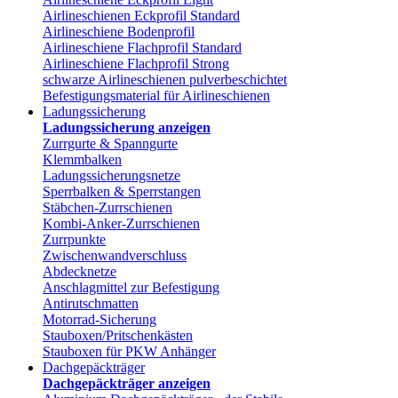
Airlineschienen Eckprofil Standard
Airlineschiene Bodenprofil
Airlineschiene Flachprofil Standard
Airlineschiene Flachprofil Strong
schwarze Airlineschienen pulverbeschichtet
Befestigungsmaterial für Airlineschienen
Ladungssicherung
Ladungssicherung anzeigen
Zurrgurte & Spanngurte
Klemmbalken
Ladungssicherungsnetze
Sperrbalken & Sperrstangen
Stäbchen-Zurrschienen
Kombi-Anker-Zurrschienen
Zurrpunkte
Zwischenwandverschluss
Abdecknetze
Anschlagmittel zur Befestigung
Antirutschmatten
Motorrad-Sicherung
Stauboxen/Pritschenkästen
Stauboxen für PKW Anhänger
Dachgepäckträger
Dachgepäckträger anzeigen